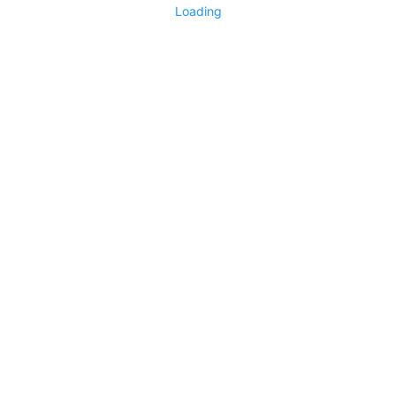
Loading
No replies yet
Say something
0