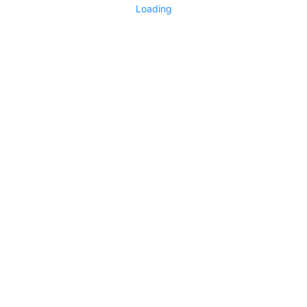
Loading
No replies yet
Say something
2