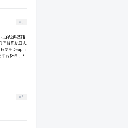
#5
登录日志的经典基础
具理解系统日志
使用Deepin
卷平台反馈，大
#6