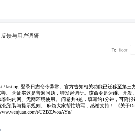
异常反馈与用户调研
To
floor
last / lastlog 登录日志命令异常。官方告知相关功能已迁移至第三方
完善。 为证实这是普遍问题，特发起调研。该命令是运维、开发
影响内网、无网环境使用。 问卷共9题，填写约1分钟，可附报
与提示规则。 麻烦大家帮忙填写，感谢支持！ 《关于Deepin 2
wenjuan.com/t/UZBZJvoaAYn/
r