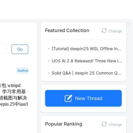
Featured Collection
Change
[Tutorial] deepin25 WSL Offline Installation Guide
Go
UOS AI 2.8 Released! Three New Intelligent Agents & Major Evolution
Author
Solid Q&A | deepin 25 Common Questions – The Immutable System Edition
包 wtmpd
、学习常用基
错截图与解决
New Thread
5中last/l
Popular Ranking
Change