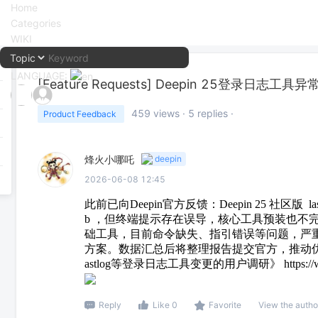
Home
Categories
WIKI
LANGUAGE:
[Feature Requests]
Deepin 25登录日志工具
中文
459
views ·
5
replies ·
Product Feedback
English
烽火小哪吒
deepin
2026-06-08 12:45
此前已向Deepin官方反馈：Deepin 25 社区版 
b ，但终端提示存在误导，核心工具预装也不
础工具，目前命令缺失、指引错误等问题，严重
方案。数据汇总后将整理报告提交官方，推动优化预装
astlog等登录日志工具变更的用户调研》 https://www.
Reply
Like 0
Favorite
View the autho