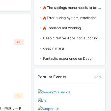
The settings menu needs to be translated into Russian.
Error during system installation
Treeland not working
Deepin Native Apps not launching in the latest version
#1
deepin marşı
Fantastic experience on Deepin
Popular Events
More
#2
是用电脑，手机