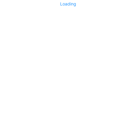
Loading
No replies yet
Say something
0