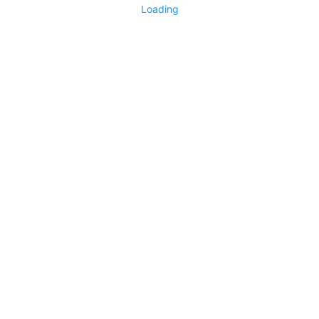
Loading
No replies yet
Say something
0