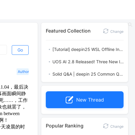
Featured Collection
Change
[Tutorial] deepin25 WSL Offline Installation Guide
Go
UOS AI 2.8 Released! Three New Intelligent Agents & Major Evolution
Author
Solid Q&A | deepin 25 Common Questions – The Immutable System Edition
1.04，最后决
幕画面瞬间静
New Thread
死……，工作
象也就罢了，
between
崩溃啊！
Popular Ranking
在今天凌晨的时
Change