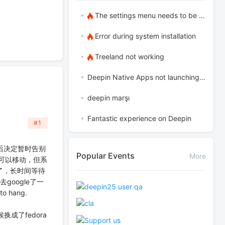
The settings menu needs to be translated into Russian.
Error during system installation
Treeland not working
Deepin Native Apps not launching in the latest version
deepin marşı
Fantastic experience on Deepin
#1
，最后决定暂时告别
Popular Events
More
标可以移动，但系
了，长时间等待
oogle了一
to hang.
成了fedora