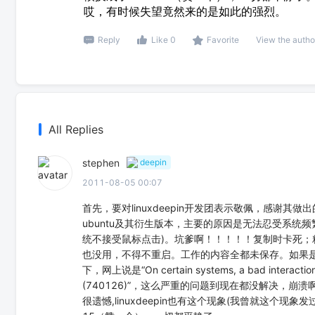
哎，有时候失望竟然来的是如此的强烈。
Reply
Like 0
Favorite
View the autho
All Replies
stephen
deepin
2011-08-05 00:07
首先，要对linuxdeepin开发团表示敬佩，感谢其做出的
ubuntu及其衍生版本，主要的原因是无法忍受系统
统不接受鼠标点击)。坑爹啊！！！！！复制时卡死
也没用，不得不重启。工作的内容全都未保存。如果是
下，网上说是“On certain systems, a bad interaction b
(740126)”，这么严重的问题到现在都没解决，崩溃
很遗憾,linuxdeepin也有这个现象(我曾就这个现