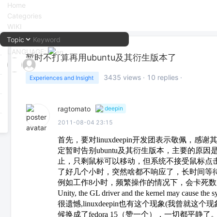
Home
Categories
WIKI
LANGUAGE:
暂时不打算再用ubuntu及其衍生版本了
中文
3435
views ·
10
replies ·
Experiences and Insight
English
ragtomato
deepin
2011-08-04 23:15
首先，要对linuxdeepin开发团表示敬佩，感谢其
定暂时告别ubuntu及其衍生版本，主要的原
止，只剩鼠标可以移动，但系统不接受鼠标点
了好几个小时，突然啥都不响应了，长时间等
例如工作8小时，频繁操作的情况下，会卡死数次。去google了一
Unity, the GL driver and the kernel ma
很遗憾,linuxdeepin也有这个现象(我曾
候换成了fedora 15（赞一个），一切都平静了