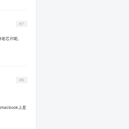
#7
那种老芯片呢。
#8
acbook上是