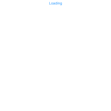
Loading
No replies yet
Say something
0