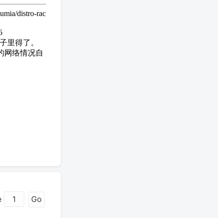
/distro-rac
6
帖子里得了。
己的网络情况自
e
Go