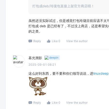
打包成deb/玲珑包直接上架官方商店呗！
虽然还没实际试过，但是感觉打包玲珑目前应该不太可行吧
打包成 deb 是已经有了，不过没上商店，还是希
的之类。
Reply
Like 0
View the author
暮光溯影
deepin
2025-09-01 08:21
这么好到东西，要不要和你们领导说说，进
linuxdeep
Reply
Like 0
View the author