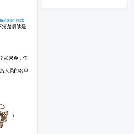
a/distro-rack
不清楚后续是
码吗？如果会，你
赏人员的名单
）