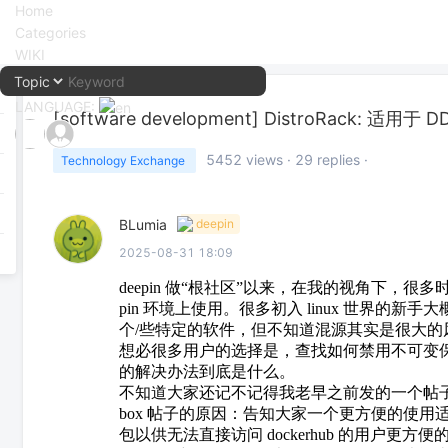
Home
Categories
WIKI
LANGUAGE:
[software development]
DistroRack: 适用于
中文
5452
views ·
29
replies ·
Technology Exchange
English
BLumia
deepin
2025-08-31 18:09
deepin 做“根社区”以来，在我的视角下，
pin 环境上使用。很多初入 linux 世界的新手
个/些特定的软件，但不知道混源其实是很大的风险。d
想必很多用户的选择是，查找如何禁用不可变
的解决办法到底是什么。
不知道大家还记不记得我老早之前发的一个帖
box 帖子的原因：告知大家一个更方便的使用适用
包以供无法直接访问 dockerhub 的用户