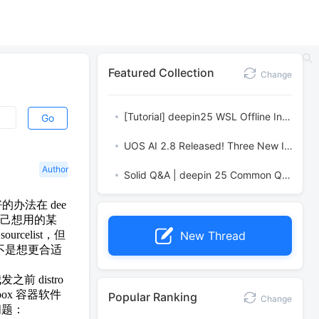
Featured Collection
Change
[Tutorial] deepin25 WSL Offline Installation Guide
Go
UOS AI 2.8 Released! Three New Intelligent Agents & Major Evolution
Author
Solid Q&A | deepin 25 Common Questions – The Immutable System Edition
办法在 dee
装自己想用的某
celist，但
New Thread
不是想更合适
前 distro
ox 容器软件
Popular Ranking
Change
问题：