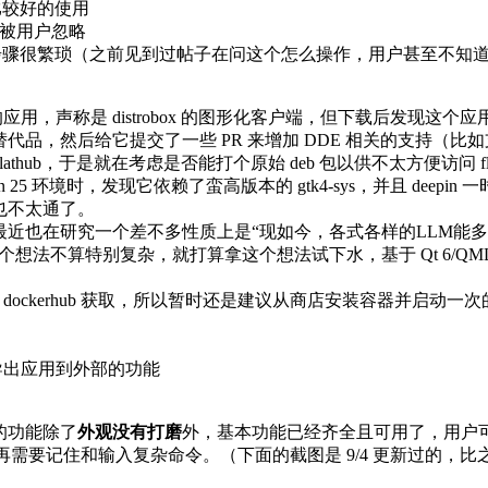
能比较好的使用
被用户忽略
形应用的步骤很繁琐（之前见到过帖子在问这个怎么操作，用户甚至不知
 的应用，声称是 distrobox 的图形化客户端，但下载后发现这个
不错的替代品，然后给它提交了一些 PR 来增加 DDE 相关的支持（
lathub，于是就在考虑是否能打个原始 deb 包以供不太方便访问 fla
5 环境时，发现它依赖了蛮高版本的 gtk4-sys，并且 deepin
也不太通了。
近也在研究一个差不多性质上是“现如今，各式各样的LLM能
不算特别复杂，就打算拿这个想法试下水，基于 Qt 6/QML 造一
ockerhub 获取，所以暂时还是建议从商店安装容器并启动一
导出应用到外部的功能
的功能除了
外观没有打磨
外，基本功能已经齐全且可用了，用户
作，不再需要记住和输入复杂命令。（下面的截图是 9/4 更新过的，