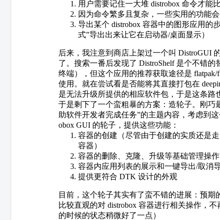
用户需要记住一大堆 distrobox 命令才
因为命令繁多且复杂，一些实用的功能会
导出某个 distrobox 容器中的图
式”导出出来让它在启动器/桌面显示）
后来，我注意到商店上架过一个叫 DistroGUI
了。搜索一番后发现了 DistroShelf 是个
终端），但这个应用的推荐获取途径是 flatpak/f
使用。就在尝试看是否能将其直接打包在 deepin 2
是无法升级所提供的相应软件包，于是这条路
于是剩下了一个蛮粗暴的方案：造轮子。刚巧最
助软件开发者完成任务”的主题内容，考虑到这个想法
obox GUI 的轮子，提供这些功能：
容器的创建（尽管由于创建的实质还是走 d
容器）
容器的删除、克隆、升级等基础管理操作
容器内应用列表的展示和一键导出/取消
提供更符合 DTK 设计的外观
目前，这个轮子其实有了蛮不错的进展：预期
比较直观的对 distrobox 容器进行相关操
的时候的状态稍微好了一点）