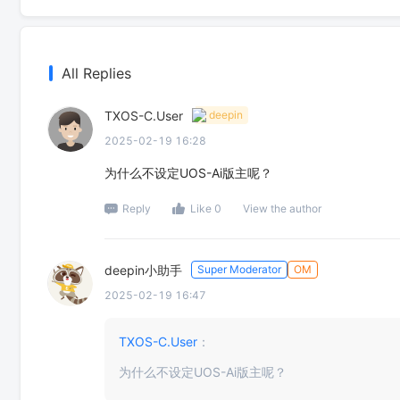
All Replies
TXOS-C.User
deepin
2025-02-19 16:28
为什么不设定UOS-Ai版主呢？
Reply
Like 0
View the author
deepin小助手
Super Moderator
OM
2025-02-19 16:47
TXOS-C.User
：
为什么不设定UOS-Ai版主呢？