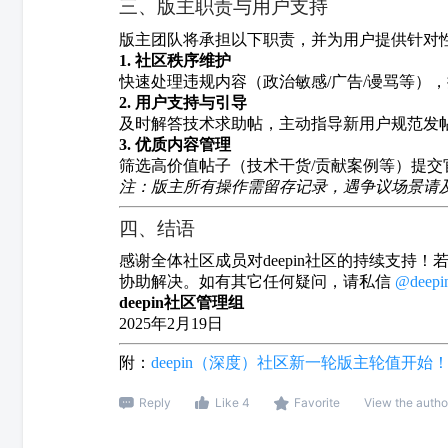
三、版主职责与用户支持
版主团队将承担以下职责，并为用户提供针对
1. 社区秩序维护
快速处理违规内容（政治敏感/广告/谩骂等）
2. 用户支持与引导
及时解答技术求助帖，主动指导新用户规范发
3. 优质内容管理
筛选高价值帖子（技术干货/贡献案例等）提
注：版主所有操作需留存记录，遇争议场景请
四、结语
感谢全体社区成员对deepin社区的持续支
协助解决。如有其它任何疑问，请私信
@deep
deepin社区管理组
2025年2月19日
附：
deepin（深度）社区新一轮版主轮值开始！（
Reply
Like 4
Favorite
View the autho