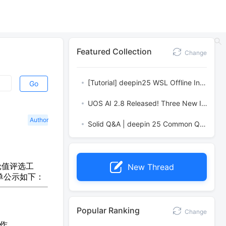
Featured Collection
Change
[Tutorial] deepin25 WSL Offline Installation Guide
Go
UOS AI 2.8 Released! Three New Intelligent Agents & Major Evolution
Author
Solid Q&A | deepin 25 Common Questions – The Immutable System Edition
轮值评选工
New Thread
单公示如下：
Popular Ranking
Change
作。