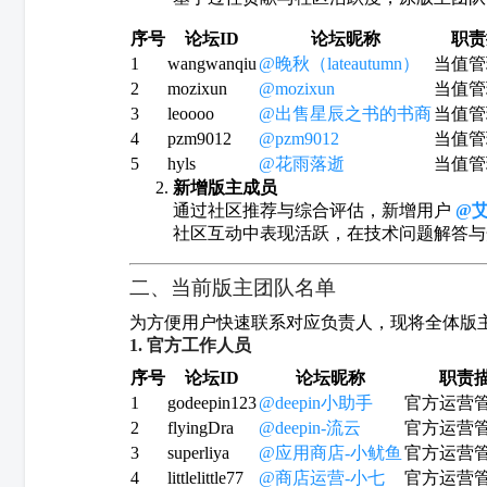
序号
论坛ID
论坛昵称
职责
1
wangwanqiu
@晚秋（lateautumn）
当值管
2
mozixun
@mozixun
当值管
3
leoooo
@出售星辰之书的书商
当值管
4
pzm9012
@pzm9012
当值管
5
hyls
@花雨落逝
当值管
新增版主成员
通过社区推荐与综合评估，新增用户
@
社区互动中表现活跃，在技术问题解答与
二、当前版主团队名单
为方便用户快速联系对应负责人，现将全体版
1. 官方工作人员
序号
论坛ID
论坛昵称
职责
1
godeepin123
@deepin小助手
官方运营
2
flyingDra
@deepin-流云
官方运营
3
superliya
@应用商店-小鱿鱼
官方运营
4
littlelittle77
@商店运营-小七
官方运营