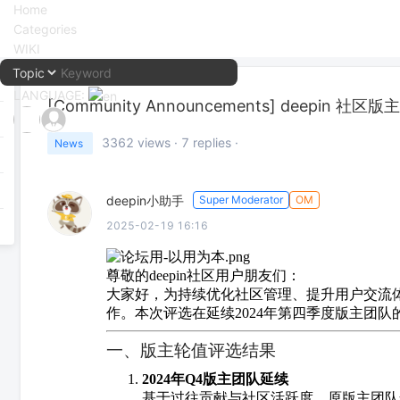
Home
Categories
WIKI
LANGUAGE:
[Community Announcements]
deepin 社区
中文
3362
views ·
7
replies ·
News
English
deepin小助手
Super Moderator
OM
2025-02-19 16:16
尊敬的deepin社区用户朋友们：
大家好，为持续优化社区管理、提升用户交流体验，d
作。本次评选在延续2024年第四季度版主团
一、版主轮值评选结果
2024年Q4版主团队延续
基于过往贡献与社区活跃度，原版主团队