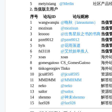
5
meiyixiang
@Merlin
社区产品
2. 当值版主用户
序号
论坛ID
论坛昵称
1
wangwanqiu
@晚秋（lateautumn）
当值
2
mozixun
@mozixun
当值
3
leoooo
@出售星辰之书的书商
当值
4
pzm9012
@pzm9012
当值
5
hyls
@花雨落逝
当值
6
fsl3118
@艾丝妲单推人
当值
7
xoas
xoas
海外
8
gomesgaioso
CS_GomesGaioso
海外
9
tinkogeorgiev
Tinko
海外
10
jjcui8595
@jjcui8595
资源
11
MMDMM
@MMHMM
解答
12
neko
@neko
解答
13
sailor
@sailor.
资源
14
shenmo
@神末shenmo
解答
15
fax928
@fax928
解答