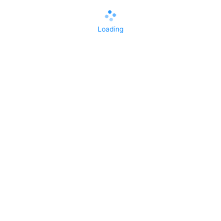
/
symbols符号系统
jq
节气
Loading
date
日期
week
周历
lua字符串
大写字母触发
lua
功能模块
五笔98版字根
形如
Ddd
或
DDD
以大写字母开头的，三个同名字母，即触发。
金额转换
任意大写字母开头+金额数值
日期转换
任意大写字母开头+日期数值