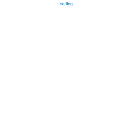
Loading
No replies yet
Say something
0