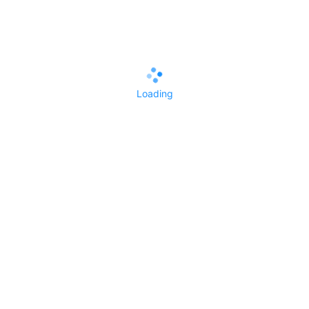
这一点我们要学习hp公司，一个外国公司对龙芯系统打印机
的支持，又及时又完善。作为以服务国内为主的厂商来讲，
更是我们的责任与义务吧（虽然也许有的坛友会认为咱深度
是立足于世界的，但我还是认为要想走向世界，首先要做好
国内）。
Loading
View the author
3
Reply
All Replies()